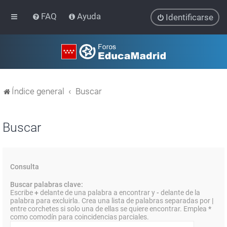
FAQ
Ayuda
Identificarse
Índice general
Buscar
Buscar
Consulta
Buscar palabras clave:
Escribe
+
delante de una palabra a encontrar y
-
delante de la
palabra para excluirla. Crea una lista de palabras separadas por
|
entre corchetes si solo una de ellas se quiere encontrar. Emplea
*
como comodín para coincidencias parciales.