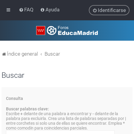
FAQ
Ayuda
Identificarse
Índice general
Buscar
Buscar
Consulta
Buscar palabras clave:
Escribe
+
delante de una palabra a encontrar y
-
delante de la
palabra para excluirla. Crea una lista de palabras separadas por
|
entre corchetes si solo una de ellas se quiere encontrar. Emplea
*
como comodín para coincidencias parciales.