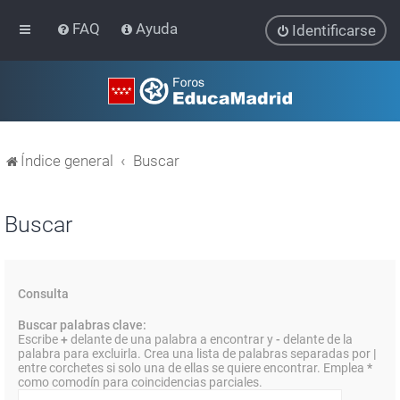
FAQ
Ayuda
Identificarse
Índice general
Buscar
Buscar
Consulta
Buscar palabras clave:
Escribe
+
delante de una palabra a encontrar y
-
delante de la
palabra para excluirla. Crea una lista de palabras separadas por
|
entre corchetes si solo una de ellas se quiere encontrar. Emplea
*
como comodín para coincidencias parciales.