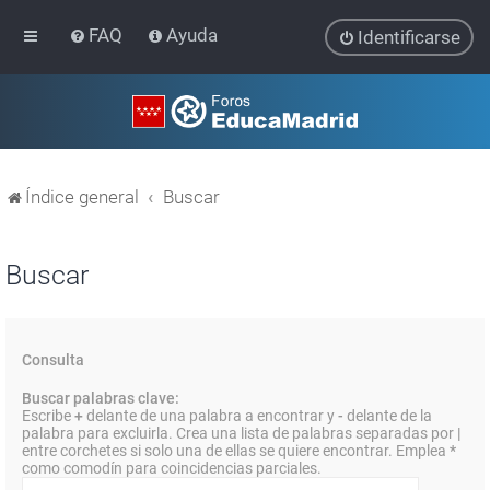
FAQ
Ayuda
Identificarse
Índice general
Buscar
Buscar
Consulta
Buscar palabras clave:
Escribe
+
delante de una palabra a encontrar y
-
delante de la
palabra para excluirla. Crea una lista de palabras separadas por
|
entre corchetes si solo una de ellas se quiere encontrar. Emplea
*
como comodín para coincidencias parciales.