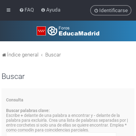
FAQ
Ayuda
Identificarse
Índice general
Buscar
Buscar
Consulta
Buscar palabras clave:
Escribe
+
delante de una palabra a encontrar y
-
delante de la
palabra para excluirla. Crea una lista de palabras separadas por
|
entre corchetes si solo una de ellas se quiere encontrar. Emplea
*
como comodín para coincidencias parciales.