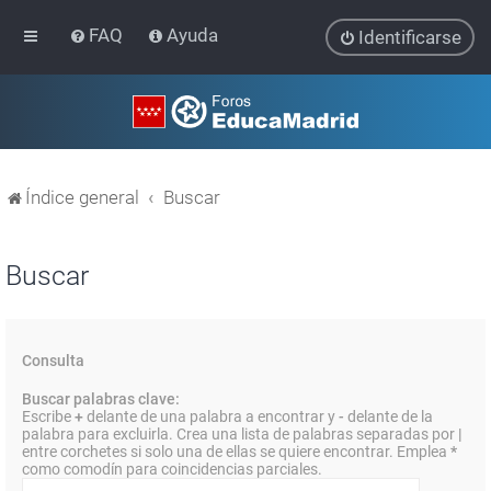
FAQ
Ayuda
Identificarse
Índice general
Buscar
Buscar
Consulta
Buscar palabras clave:
Escribe
+
delante de una palabra a encontrar y
-
delante de la
palabra para excluirla. Crea una lista de palabras separadas por
|
entre corchetes si solo una de ellas se quiere encontrar. Emplea
*
como comodín para coincidencias parciales.