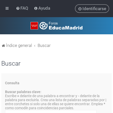
FAQ
Ayuda
Identificarse
Índice general
Buscar
Buscar
Consulta
Buscar palabras clave:
Escribe
+
delante de una palabra a encontrar y
-
delante de la
palabra para excluirla. Crea una lista de palabras separadas por
|
entre corchetes si solo una de ellas se quiere encontrar. Emplea
*
como comodín para coincidencias parciales.