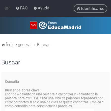
FAQ
Ayuda
Identificarse
Índice general
Buscar
Buscar
Consulta
Buscar palabras clave:
Escribe
+
delante de una palabra a encontrar y
-
delante de la
palabra para excluirla. Crea una lista de palabras separadas por
|
entre corchetes si solo una de ellas se quiere encontrar. Emplea
*
como comodín para coincidencias parciales.