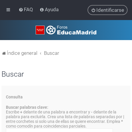
FAQ
Ayuda
Identificarse
Índice general
Buscar
Buscar
Consulta
Buscar palabras clave:
Escribe
+
delante de una palabra a encontrar y
-
delante de la
palabra para excluirla. Crea una lista de palabras separadas por
|
entre corchetes si solo una de ellas se quiere encontrar. Emplea
*
como comodín para coincidencias parciales.