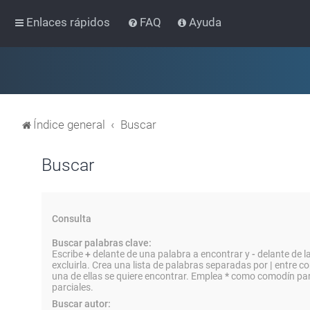
Enlaces rápidos
FAQ
Ayuda
Índice general
Buscar
Buscar
Consulta
Buscar palabras clave:
Escribe
+
delante de una palabra a encontrar y
-
delante de l
excluirla. Crea una lista de palabras separadas por
|
entre co
una de ellas se quiere encontrar. Emplea
*
como comodín par
parciales.
Buscar autor: