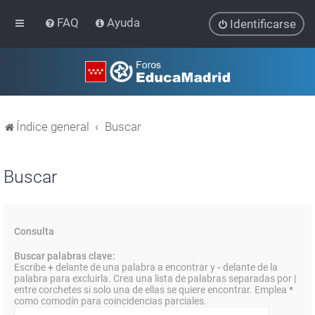
FAQ
Ayuda
Identificarse
Índice general
Buscar
Buscar
Consulta
Buscar palabras clave:
Escribe
+
delante de una palabra a encontrar y
-
delante de la
palabra para excluirla. Crea una lista de palabras separadas por
|
entre corchetes si solo una de ellas se quiere encontrar. Emplea
*
como comodín para coincidencias parciales.