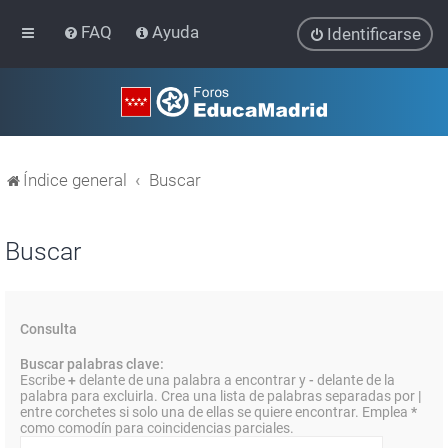
FAQ
Ayuda
Identificarse
Índice general
Buscar
Buscar
Consulta
Buscar palabras clave:
Escribe
+
delante de una palabra a encontrar y
-
delante de la
palabra para excluirla. Crea una lista de palabras separadas por
|
entre corchetes si solo una de ellas se quiere encontrar. Emplea
*
como comodín para coincidencias parciales.