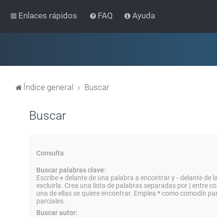
Enlaces rápidos
FAQ
Ayuda
Índice general
Buscar
Buscar
Consulta
Buscar palabras clave:
Escribe
+
delante de una palabra a encontrar y
-
delante de l
excluirla. Crea una lista de palabras separadas por
|
entre co
una de ellas se quiere encontrar. Emplea
*
como comodín par
parciales.
Buscar autor: