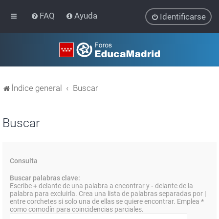
FAQ
Ayuda
Identificarse
Índice general
Buscar
Buscar
Consulta
Buscar palabras clave:
Escribe
+
delante de una palabra a encontrar y
-
delante de la
palabra para excluirla. Crea una lista de palabras separadas por
|
entre corchetes si solo una de ellas se quiere encontrar. Emplea
*
como comodín para coincidencias parciales.