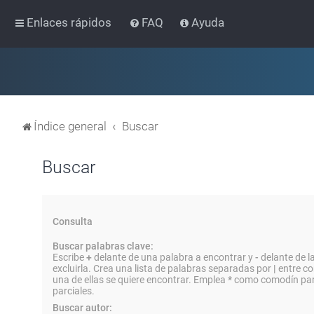
Enlaces rápidos
FAQ
Ayuda
Índice general
Buscar
Buscar
Consulta
Buscar palabras clave:
Escribe
+
delante de una palabra a encontrar y
-
delante de l
excluirla. Crea una lista de palabras separadas por
|
entre co
una de ellas se quiere encontrar. Emplea
*
como comodín par
parciales.
Buscar autor: