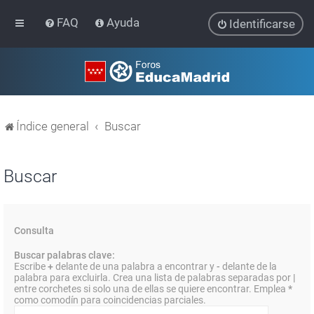
FAQ
Ayuda
Identificarse
Índice general
Buscar
Buscar
Consulta
Buscar palabras clave:
Escribe
+
delante de una palabra a encontrar y
-
delante de la
palabra para excluirla. Crea una lista de palabras separadas por
|
entre corchetes si solo una de ellas se quiere encontrar. Emplea
*
como comodín para coincidencias parciales.