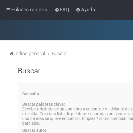
Enlaces rápidos
FAQ
Ayuda
Índice general
Buscar
Buscar
Consulta
Buscar palabras clave:
Escribe
+
delante de una palabra a encontrar y
-
delante de l
excluirla. Crea una lista de palabras separadas por
|
entre co
una de ellas se quiere encontrar. Emplea
*
como comodín par
parciales.
Buscar autor: