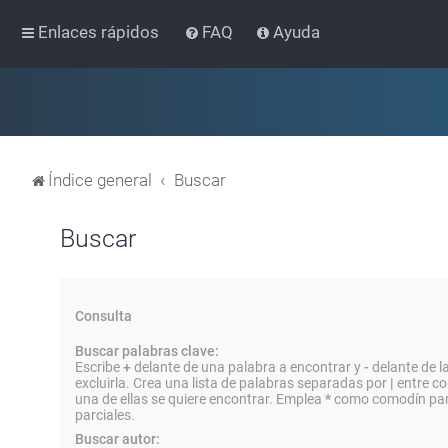
Enlaces rápidos
FAQ
Ayuda
Índice general
Buscar
Buscar
Consulta
Buscar palabras clave:
Escribe
+
delante de una palabra a encontrar y
-
delante de l
excluirla. Crea una lista de palabras separadas por
|
entre co
una de ellas se quiere encontrar. Emplea
*
como comodín par
parciales.
Buscar autor: