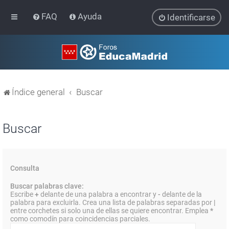
FAQ
Ayuda
Identificarse
Índice general
Buscar
Buscar
Consulta
Buscar palabras clave:
Escribe
+
delante de una palabra a encontrar y
-
delante de la
palabra para excluirla. Crea una lista de palabras separadas por
|
entre corchetes si solo una de ellas se quiere encontrar. Emplea
*
como comodín para coincidencias parciales.