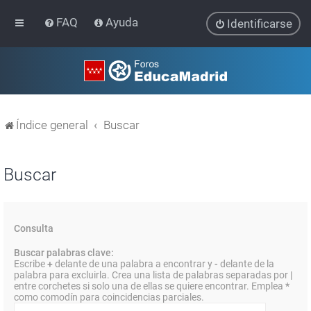
FAQ
Ayuda
Identificarse
Índice general
Buscar
Buscar
Consulta
Buscar palabras clave:
Escribe
+
delante de una palabra a encontrar y
-
delante de la
palabra para excluirla. Crea una lista de palabras separadas por
|
entre corchetes si solo una de ellas se quiere encontrar. Emplea
*
como comodín para coincidencias parciales.