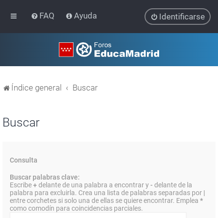
FAQ
Ayuda
Identificarse
Índice general
Buscar
Buscar
Consulta
Buscar palabras clave:
Escribe
+
delante de una palabra a encontrar y
-
delante de la
palabra para excluirla. Crea una lista de palabras separadas por
|
entre corchetes si solo una de ellas se quiere encontrar. Emplea
*
como comodín para coincidencias parciales.