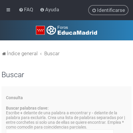
FAQ
Ayuda
Identificarse
Índice general
Buscar
Buscar
Consulta
Buscar palabras clave:
Escribe
+
delante de una palabra a encontrar y
-
delante de la
palabra para excluirla. Crea una lista de palabras separadas por
|
entre corchetes si solo una de ellas se quiere encontrar. Emplea
*
como comodín para coincidencias parciales.