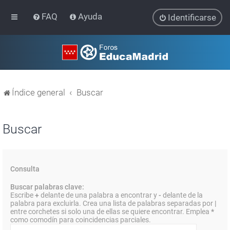
FAQ
Ayuda
Identificarse
Índice general
Buscar
Buscar
Consulta
Buscar palabras clave:
Escribe
+
delante de una palabra a encontrar y
-
delante de la
palabra para excluirla. Crea una lista de palabras separadas por
|
entre corchetes si solo una de ellas se quiere encontrar. Emplea
*
como comodín para coincidencias parciales.