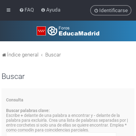
FAQ
Ayuda
Identificarse
Índice general
Buscar
Buscar
Consulta
Buscar palabras clave:
Escribe
+
delante de una palabra a encontrar y
-
delante de la
palabra para excluirla. Crea una lista de palabras separadas por
|
entre corchetes si solo una de ellas se quiere encontrar. Emplea
*
como comodín para coincidencias parciales.