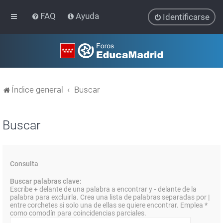
FAQ
Ayuda
Identificarse
Índice general
Buscar
Buscar
Consulta
Buscar palabras clave:
Escribe
+
delante de una palabra a encontrar y
-
delante de la
palabra para excluirla. Crea una lista de palabras separadas por
|
entre corchetes si solo una de ellas se quiere encontrar. Emplea
*
como comodín para coincidencias parciales.