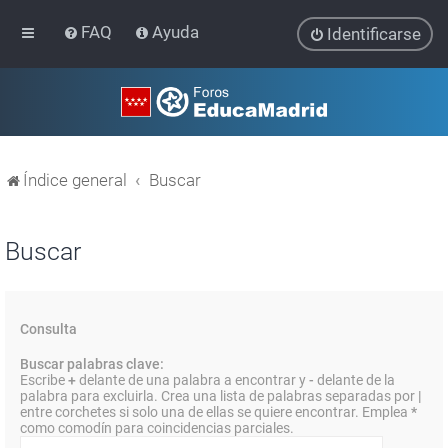
FAQ
Ayuda
Identificarse
Índice general
Buscar
Buscar
Consulta
Buscar palabras clave:
Escribe
+
delante de una palabra a encontrar y
-
delante de la
palabra para excluirla. Crea una lista de palabras separadas por
|
entre corchetes si solo una de ellas se quiere encontrar. Emplea
*
como comodín para coincidencias parciales.