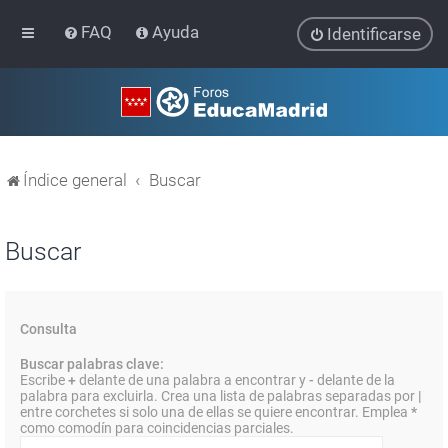
FAQ
Ayuda
Identificarse
Índice general
Buscar
Buscar
Consulta
Buscar palabras clave:
Escribe
+
delante de una palabra a encontrar y
-
delante de la
palabra para excluirla. Crea una lista de palabras separadas por
|
entre corchetes si solo una de ellas se quiere encontrar. Emplea
*
como comodín para coincidencias parciales.