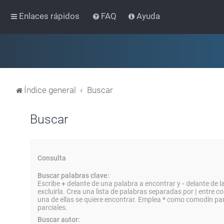
Enlaces rápidos
FAQ
Ayuda
Índice general
Buscar
Buscar
Consulta
Buscar palabras clave:
Escribe
+
delante de una palabra a encontrar y
-
delante de l
excluirla. Crea una lista de palabras separadas por
|
entre co
una de ellas se quiere encontrar. Emplea
*
como comodín par
parciales.
Buscar autor: