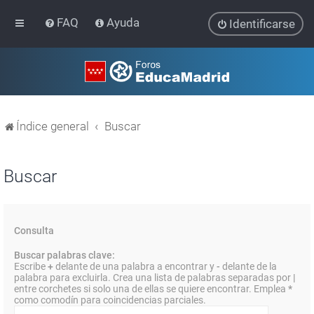
FAQ
Ayuda
Identificarse
Índice general
Buscar
Buscar
Consulta
Buscar palabras clave:
Escribe
+
delante de una palabra a encontrar y
-
delante de la
palabra para excluirla. Crea una lista de palabras separadas por
|
entre corchetes si solo una de ellas se quiere encontrar. Emplea
*
como comodín para coincidencias parciales.