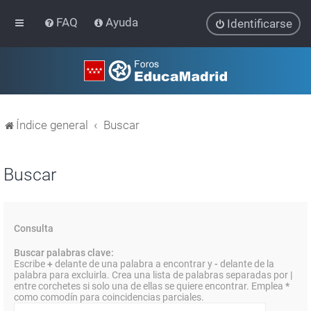
FAQ
Ayuda
Identificarse
Índice general
Buscar
Buscar
Consulta
Buscar palabras clave:
Escribe
+
delante de una palabra a encontrar y
-
delante de la
palabra para excluirla. Crea una lista de palabras separadas por
|
entre corchetes si solo una de ellas se quiere encontrar. Emplea
*
como comodín para coincidencias parciales.