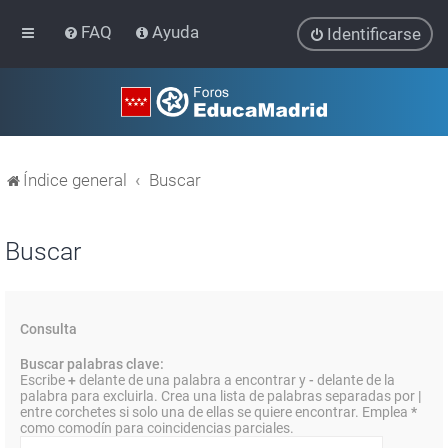
FAQ
Ayuda
Identificarse
Índice general
Buscar
Buscar
Consulta
Buscar palabras clave:
Escribe
+
delante de una palabra a encontrar y
-
delante de la
palabra para excluirla. Crea una lista de palabras separadas por
|
entre corchetes si solo una de ellas se quiere encontrar. Emplea
*
como comodín para coincidencias parciales.