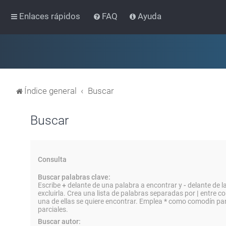
Enlaces rápidos
FAQ
Ayuda
Índice general
Buscar
Buscar
Consulta
Buscar palabras clave:
Escribe
+
delante de una palabra a encontrar y
-
delante de l
excluirla. Crea una lista de palabras separadas por
|
entre co
una de ellas se quiere encontrar. Emplea
*
como comodín par
parciales.
Buscar autor: