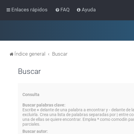
Enlaces rápidos
FAQ
Ayuda
Índice general
Buscar
Buscar
Consulta
Buscar palabras clave:
Escribe
+
delante de una palabra a encontrar y
-
delante de l
excluirla. Crea una lista de palabras separadas por
|
entre co
una de ellas se quiere encontrar. Emplea
*
como comodín par
parciales.
Buscar autor: