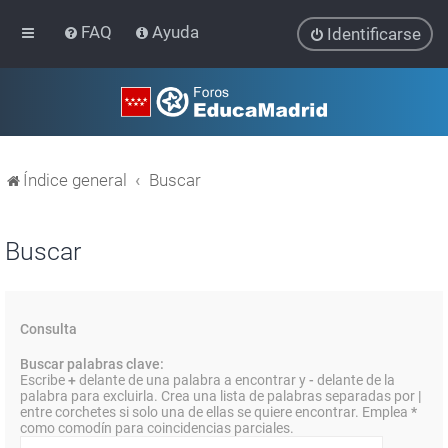
FAQ
Ayuda
Identificarse
Índice general
Buscar
Buscar
Consulta
Buscar palabras clave:
Escribe
+
delante de una palabra a encontrar y
-
delante de la
palabra para excluirla. Crea una lista de palabras separadas por
|
entre corchetes si solo una de ellas se quiere encontrar. Emplea
*
como comodín para coincidencias parciales.