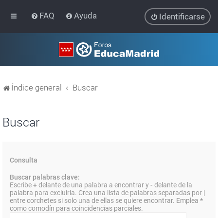
FAQ
Ayuda
Identificarse
Índice general
Buscar
Buscar
Consulta
Buscar palabras clave:
Escribe
+
delante de una palabra a encontrar y
-
delante de la
palabra para excluirla. Crea una lista de palabras separadas por
|
entre corchetes si solo una de ellas se quiere encontrar. Emplea
*
como comodín para coincidencias parciales.