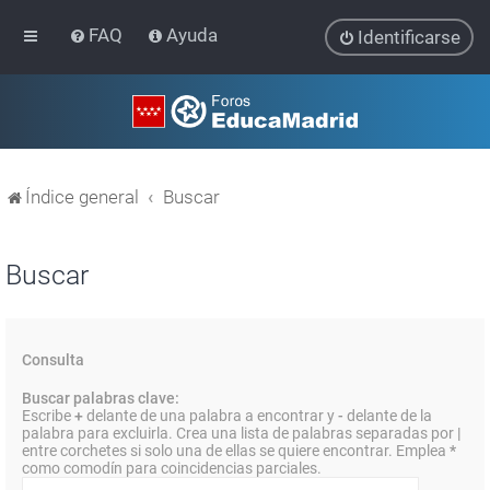
FAQ
Ayuda
Identificarse
Índice general
Buscar
Buscar
Consulta
Buscar palabras clave:
Escribe
+
delante de una palabra a encontrar y
-
delante de la
palabra para excluirla. Crea una lista de palabras separadas por
|
entre corchetes si solo una de ellas se quiere encontrar. Emplea
*
como comodín para coincidencias parciales.