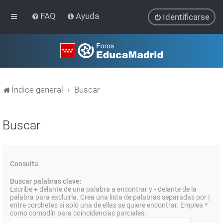
FAQ
Ayuda
Identificarse
Índice general
Buscar
Buscar
Consulta
Buscar palabras clave:
Escribe
+
delante de una palabra a encontrar y
-
delante de la
palabra para excluirla. Crea una lista de palabras separadas por
|
entre corchetes si solo una de ellas se quiere encontrar. Emplea
*
como comodín para coincidencias parciales.