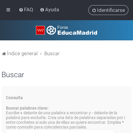
FAQ
Ayuda
Identificarse
Índice general
Buscar
Buscar
Consulta
Buscar palabras clave:
Escribe
+
delante de una palabra a encontrar y
-
delante de la
palabra para excluirla. Crea una lista de palabras separadas por
|
entre corchetes si solo una de ellas se quiere encontrar. Emplea
*
como comodín para coincidencias parciales.