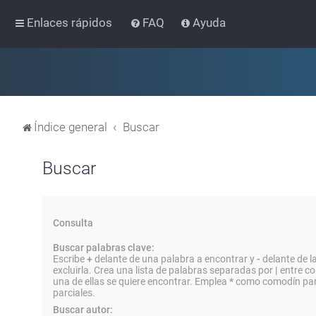
Enlaces rápidos
FAQ
Ayuda
Índice general
Buscar
Buscar
Consulta
Buscar palabras clave:
Escribe
+
delante de una palabra a encontrar y
-
delante de l
excluirla. Crea una lista de palabras separadas por
|
entre co
una de ellas se quiere encontrar. Emplea
*
como comodín par
parciales.
Buscar autor: