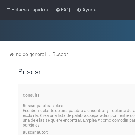
Enlaces rápidos
FAQ
Ayuda
Índice general
Buscar
Buscar
Consulta
Buscar palabras clave:
Escribe
+
delante de una palabra a encontrar y
-
delante de l
excluirla. Crea una lista de palabras separadas por
|
entre co
una de ellas se quiere encontrar. Emplea
*
como comodín par
parciales.
Buscar autor: