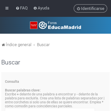
FAQ
Ayuda
Identificarse
Índice general
Buscar
Buscar
Consulta
Buscar palabras clave:
Escribe
+
delante de una palabra a encontrar y
-
delante de la
palabra para excluirla. Crea una lista de palabras separadas por
|
entre corchetes si solo una de ellas se quiere encontrar. Emplea
*
como comodín para coincidencias parciales.