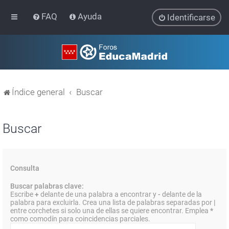
FAQ
Ayuda
Identificarse
Índice general
Buscar
Buscar
Consulta
Buscar palabras clave:
Escribe
+
delante de una palabra a encontrar y
-
delante de la
palabra para excluirla. Crea una lista de palabras separadas por
|
entre corchetes si solo una de ellas se quiere encontrar. Emplea
*
como comodín para coincidencias parciales.