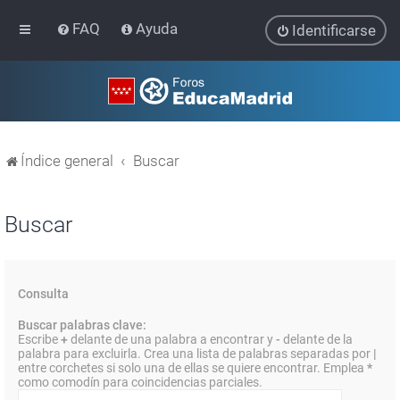
FAQ
Ayuda
Identificarse
Índice general
Buscar
Buscar
Consulta
Buscar palabras clave:
Escribe
+
delante de una palabra a encontrar y
-
delante de la
palabra para excluirla. Crea una lista de palabras separadas por
|
entre corchetes si solo una de ellas se quiere encontrar. Emplea
*
como comodín para coincidencias parciales.