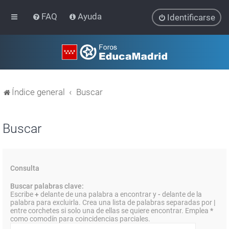
FAQ
Ayuda
Identificarse
Índice general
Buscar
Buscar
Consulta
Buscar palabras clave:
Escribe
+
delante de una palabra a encontrar y
-
delante de la
palabra para excluirla. Crea una lista de palabras separadas por
|
entre corchetes si solo una de ellas se quiere encontrar. Emplea
*
como comodín para coincidencias parciales.