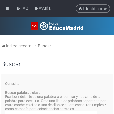
FAQ
Ayuda
Identificarse
Índice general
Buscar
Buscar
Consulta
Buscar palabras clave:
Escribe
+
delante de una palabra a encontrar y
-
delante de la
palabra para excluirla. Crea una lista de palabras separadas por
|
entre corchetes si solo una de ellas se quiere encontrar. Emplea
*
como comodín para coincidencias parciales.