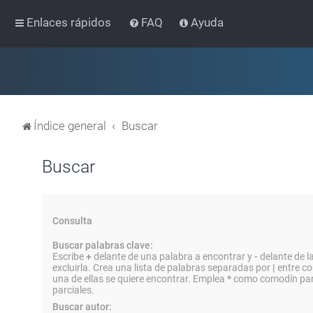
Enlaces rápidos
FAQ
Ayuda
Índice general
Buscar
Buscar
Consulta
Buscar palabras clave:
Escribe
+
delante de una palabra a encontrar y
-
delante de l
excluirla. Crea una lista de palabras separadas por
|
entre co
una de ellas se quiere encontrar. Emplea
*
como comodín par
parciales.
Buscar autor: