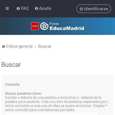
FAQ
Ayuda
Identificarse
Índice general
Buscar
Buscar
Consulta
Buscar palabras clave:
Escribe
+
delante de una palabra a encontrar y
-
delante de la
palabra para excluirla. Crea una lista de palabras separadas por
|
entre corchetes si solo una de ellas se quiere encontrar. Emplea
*
como comodín para coincidencias parciales.