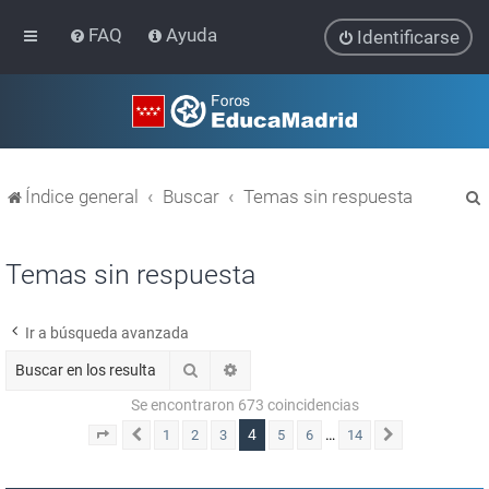
FAQ
Ayuda
Identificarse
Índice general
Buscar
Temas sin respuesta
Temas sin respuesta
Ir a búsqueda avanzada
r
Buscar
Búsqueda avanzada
Se encontraron 673 coincidencias
4
…
1
2
3
5
6
14
Página
Anterior
4
de
14
Siguiente