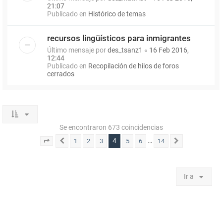
21:07
Publicado en
Histórico de temas
recursos lingüísticos para inmigrantes
Último mensaje por
des_tsanz1
«
16 Feb 2016,
12:44
Publicado en
Recopilación de hilos de foros
cerrados
Se encontraron 673 coincidencias
4
…
1
2
3
5
6
14
Página
Anterior
4
de
14
Siguiente
Ir a