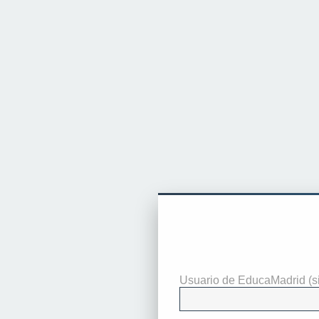
Identificarse
Usuario de EducaMadrid (