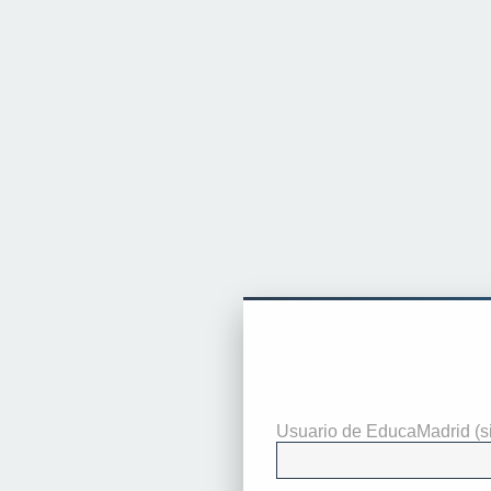
Identificarse
Usuario de EducaMadrid (